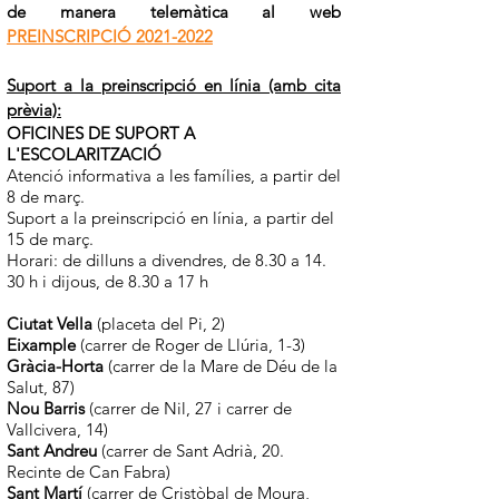
de manera telemàtica al web
PREINSCRIPCIÓ 2021-2022
Suport a la preinscripció en línia (amb cita
prèvia):
OFICINES DE SUPORT A
L'ESCOLARITZACIÓ
Atenció informativa a les famílies, a partir del
8 de març.
Suport a la preinscripció en línia, a partir del
15 de març.
Horari: de dilluns a divendres, de 8.30 a 14.
30 h i dijous, de 8.30 a 17 h
Ciutat Vella
(placeta del Pi, 2)
Eixample
(carrer de Roger de Llúria, 1-3)
Gràcia-Horta
(carrer de la Mare de Déu de la
Salut, 87)
Nou Barris
(carrer de Nil, 27 i carrer de
Vallcivera, 14)
Sant Andreu
(carrer de Sant Adrià, 20.
Recinte de Can Fabra)
Sant Martí
(carrer de Cristòbal de Moura,