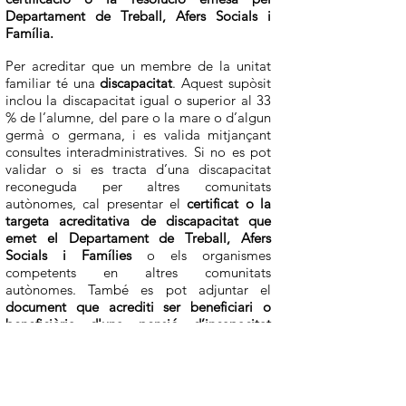
Departament de Treball, Afers Socials i
Família.
Per acreditar que un membre de la unitat
familiar té una
discapacitat
. Aquest supòsit
inclou la discapacitat igual o superior al 33
% de l’alumne, del pare o la mare o d’algun
germà o germana, i es valida mitjançant
consultes interadministratives. Si no es pot
validar o si es tracta d’una discapacitat
reconeguda per altres comunitats
autònomes, cal presentar el
certificat o la
targeta acreditativa de discapacitat que
emet el Departament de Treball, Afers
Socials i Famílies
o els organismes
competents en altres comunitats
autònomes. També es pot adjuntar el
document que acrediti ser beneficiari o
beneficiària d'una pensió d’incapacitat
permanent de grau total o de gran
invalidesa
, o bé, quan sigui oportú, el
corresponent
certificat de les classes
passives que tenen reconeguda una pensió