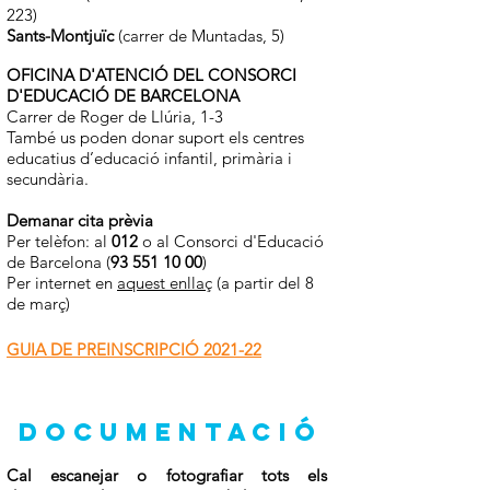
223)
Sants-Montjuïc
(carrer de Muntadas, 5)
OFICINA D'ATENCIÓ DEL CONSORCI
D'EDUCACIÓ DE BARCELONA
Carrer de Roger de Llúria, 1-3
També us poden donar suport els centres
educatius d’educació infantil, primària i
secundària.
Demanar cita prèvia
Per telèfon: al
012
o al Consorci d'Educació
de Barcelona (
93 551 10 00
)
Per internet en
aquest enllaç
(a partir del 8
de març)
GUIA DE PREINSCRIPCIÓ 2021-22
DOCUMENTACIÓ
Cal escanejar o fotografiar tots els