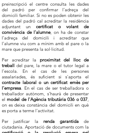
preinscripció el centre consulta les dades
del padró per confirmar l’adreça del
domicili familiar. Si no es poden obtenir les
dades del padró cal acreditar la residència
adjuntant un
certificat o volant de
convivència de l’alumne
, on ha de constar
l’adreça del domicili i acreditar que
l’alumne viu com a mínim amb el pare o la
mare que presenta la sol·licitud.
Per acreditar la
proximitat del lloc de
treball
del pare, la mare o el tutor legal a
l’escola. En el cas de les persones
assalariades, és suficient si s'aporta el
contracte laboral o un certificat emès per
l’empresa
. En el cas de ser treballadora o
treballador autònom, s’haurà de presentar
el
model de l'Agència tributària 036 o 037
,
on es deixa constància del domicili en què
es porta a terme l'activitat.
Per justificar la
renda garantida
de
ciutadania. Aportació de documents com la
certificació o la resolució emesa pel