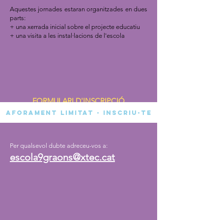
Aquestes jornades estaran organitzades en dues
parts:
+ una xerrada
inicial
sobre el projecte educatiu
+ una visita a les instal·lacions de l'escola
FORMULARI D'INSCRIPCIÓ
AFORAMENT LIMITAT - INSCRIU-TE
Per qualsevol dubte adreceu-vos a:​
escola9graons@xtec.cat​