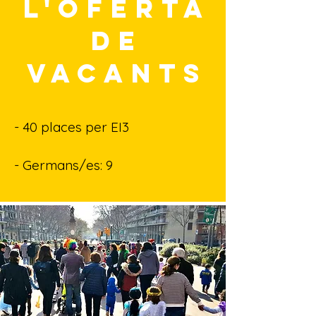
L'OFERTA
DE
VACANTS
- 40 places per EI3
- Germans/es: 9