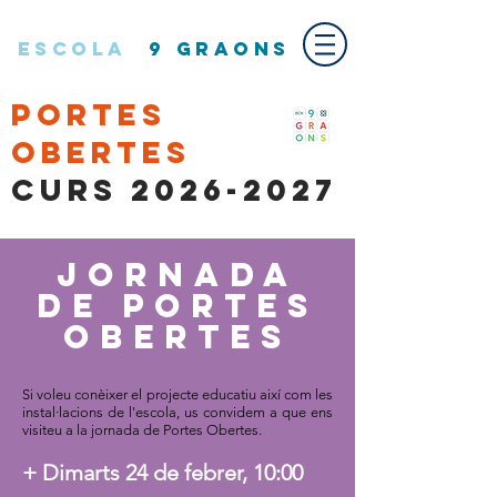
ESCOLA
9 GRAONS
PORTES
OBERTES
Curs
2026-2027
JORNADA
DE PORTES
OBERTES
Si voleu conèixer el projecte educatiu així com les
instal·lacions
de l'escola, us convidem a que ens
visiteu a la jornada de Portes Obertes.
+ Dimarts 24 de febrer, 10:00