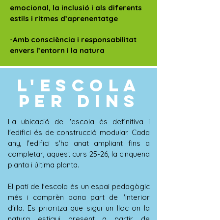
emocional, la inclusió i als diferents
estils i ritmes d’aprenentatge
-Amb consciència i responsabilitat
envers l’entorn i la natura
L'ESCOLA
PER DINS
La ubicació de l'escola és definitiva i
l'edifici és de construcció modular. Cada
any, l'edifici s'ha anat ampliant fins a
completar, aquest curs 25-26, la cinquena
planta i última planta.
​
El pati de l'escola és un espai pedagògic
més i comprèn bona part de l'interior
d'illa. Es prioritza que sigui un lloc on la
natura estigui present a partir de