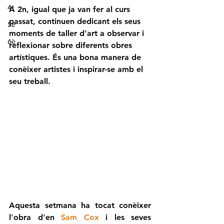
4t
A 2n, igual que ja van fer al curs 
passat, continuen dedicant els seus 
5è
moments de taller d'art a observar i 
6è
reflexionar sobre diferents obres 
artístiques. És una bona manera de 
conèixer artistes i inspirar-se amb el 
seu treball. 
Aquesta setmana ha tocat conèixer 
l'obra d'en 
Sam Cox
 i les seves 