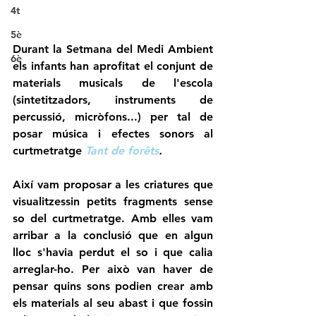
4t
5è
Durant la Setmana del Medi Ambient 
6è
els infants han aprofitat el conjunt de 
materials musicals de l'escola 
(sintetitzadors, instruments de 
percussió, micròfons...) per tal de 
posar música i efectes sonors al 
curtmetratge 
Tant de forêts
.
Així vam proposar a les criatures que 
visualitzessin petits fragments sense 
so del curtmetratge. Amb elles vam 
arribar a la conclusió que en algun 
lloc s'havia perdut el so i que calia 
arreglar-ho. Per això van haver de 
pensar quins sons podien crear amb 
els materials al seu abast i que fossin 