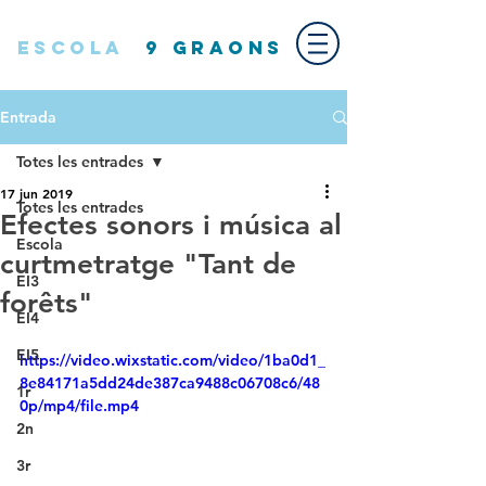
ESCOLA
9 GRAONS
Entrada
Totes les entrades
17 jun 2019
Totes les entrades
Efectes sonors i música al
Escola
curtmetratge "Tant de
EI3
forêts"
EI4
EI5
https://video.wixstatic.com/video/1ba0d1_
8e84171a5dd24de387ca9488c06708c6/48
1r
0p/mp4/file.mp4
2n
3r