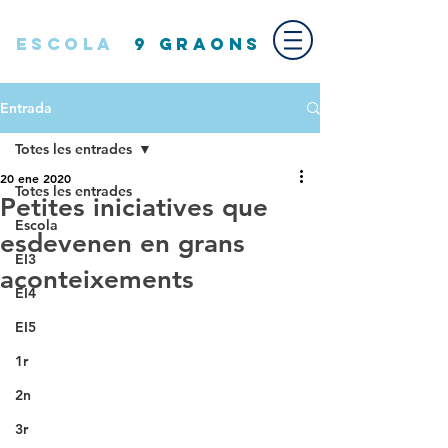
ESCOLA
9 GRAONS
Entrada
Totes les entrades
20 ene 2020
Totes les entrades
Petites iniciatives que
Escola
esdevenen en grans
EI3
aconteixements
EI4
EI5
1r
2n
3r