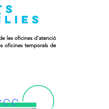
ts
ílies
de les oficines d'atenció
es oficines temporals de