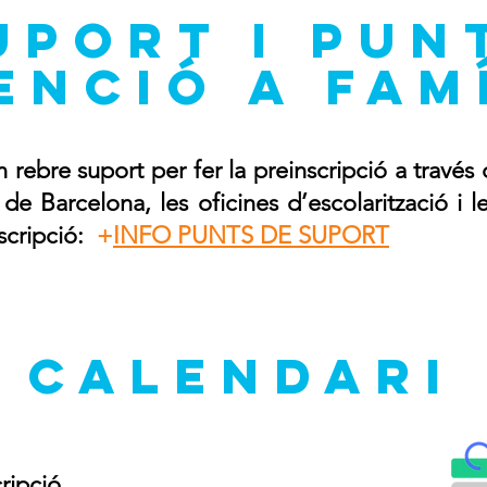
uport i pun
enció a fam
rebre suport per fer la preinscripció a través 
e Barcelona, les oficines d’escolarització i l
nscripció:
+
INFO PUNTS DE SUPORT
CALENDARI
ripció