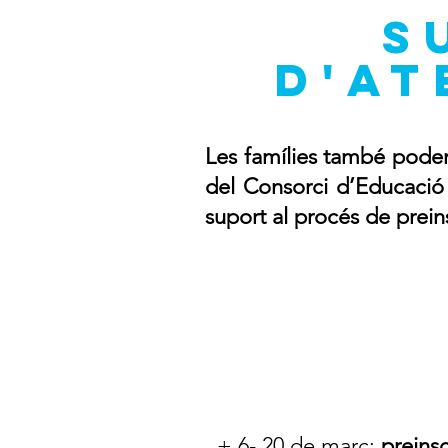
s
d'at
Les famílies també poden 
del Consorci d’Educació d
suport al procés de prei
+ 6- 20 de març:
preinsc