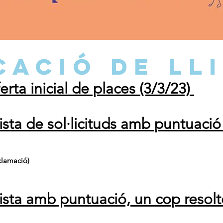
CACIÓ DE LL
erta inicial de places (3/3/23)
lista de sol·licituds amb puntuació
clamació
)
llista amb puntuació, un cop resol